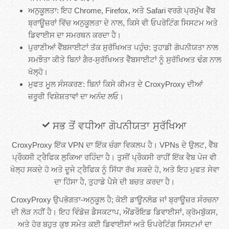
ਅਨੁਕੂਲਤਾ: ਇਹ Chrome, Firefox, ਅਤੇ Safari ਵਰਗੇ ਪ੍ਰਮੁੱਖ ਵੈੱਬ
ਬ੍ਰਾਊਜ਼ਰਾਂ ਵਿੱਚ ਅਨੁਕੂਲਤਾ ਦੇ ਨਾਲ, ਕਿਸੇ ਵੀ ਓਪਰੇਟਿੰਗ ਸਿਸਟਮ ਅਤੇ
ਡਿਵਾਈਸ ਦਾ ਸਮਰਥਨ ਕਰਦਾ ਹੈ।
ਪੁਰਾਣੀਆਂ ਵੈੱਬਸਾਈਟਾਂ ਤੱਕ ਸੁਰੱਖਿਅਤ ਪਹੁੰਚ: ਤੁਹਾਡੀ ਗੋਪਨੀਯਤਾ ਨਾਲ
ਸਮਝੌਤਾ ਕੀਤੇ ਬਿਨਾਂ ਗੈਰ-ਸੁਰੱਖਿਅਤ ਵੈੱਬਸਾਈਟਾਂ ਨੂੰ ਸੁਰੱਖਿਅਤ ਢੰਗ ਨਾਲ
ਖੋਲ੍ਹੋ।
ਮੁਫਤ ਮੂਲ ਸੰਸਕਰਣ: ਬਿਨਾਂ ਕਿਸੇ ਕੀਮਤ ਦੇ CroxyProxy ਦੀਆਂ
ਜ਼ਰੂਰੀ ਵਿਸ਼ੇਸ਼ਤਾਵਾਂ ਦਾ ਅਨੰਦ ਲਓ।
ਸਭ ਤੋਂ ਵਧੀਆ ਗੋਪਨੀਯਤਾ ਸੁਰੱਖਿਆ
CroxyProxy ਇੱਕ VPN ਦਾ ਇੱਕ ਚੰਗਾ ਵਿਕਲਪ ਹੈ। VPNs ਦੇ ਉਲਟ, ਵੈੱਬ
ਪ੍ਰੌਕਸੀ ਟ੍ਰੈਫਿਕ ਲੁਕਿਆ ਰਹਿੰਦਾ ਹੈ। ਤੁਸੀਂ ਪ੍ਰੌਕਸੀ ਰਾਹੀਂ ਇੱਕ ਵੈਬ ਪੇਜ ਵੀ
ਖੋਲ੍ਹ ਸਕਦੇ ਹੋ ਅਤੇ ਦੂਜੇ ਟ੍ਰੈਫਿਕ ਨੂੰ ਸਿੱਧਾ ਰੱਖ ਸਕਦੇ ਹੋ, ਅਤੇ ਇਹ ਮੁਫਤ ਸੇਵਾ
ਦਾ ਹਿੱਸਾ ਹੈ, ਤੁਹਾਡੇ ਪੈਸੇ ਦੀ ਬਚਤ ਕਰਦਾ ਹੈ।
CroxyProxy ਉਪਭੋਗਤਾ-ਅਨੁਕੂਲ ਹੈ; ਕੋਈ ਡਾਊਨਲੋਡ ਜਾਂ ਬ੍ਰਾਊਜ਼ਰ ਸੰਰਚਨਾ
ਦੀ ਲੋੜ ਨਹੀਂ ਹੈ। ਇਹ ਵਿੰਡੋਜ਼ ਡੈਸਕਟਾਪ, ਐਂਡਰੌਇਡ ਡਿਵਾਈਸਾਂ, ਕ੍ਰੋਮਬੁੱਕਸ,
ਅਤੇ ਹੋਰ ਬਹੁਤ ਕੁਝ ਸਮੇਤ ਕਈ ਡਿਵਾਈਸਾਂ ਅਤੇ ਓਪਰੇਟਿੰਗ ਸਿਸਟਮਾਂ ਦਾ