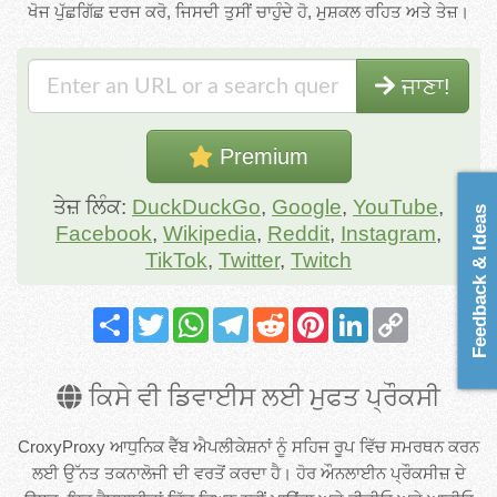
ਖੋਜ ਪੁੱਛਗਿੱਛ ਦਰਜ ਕਰੋ, ਜਿਸਦੀ ਤੁਸੀਂ ਚਾਹੁੰਦੇ ਹੋ, ਮੁਸ਼ਕਲ ਰਹਿਤ ਅਤੇ ਤੇਜ਼।
ਜਾਣਾ!
Premium
ਤੇਜ਼ ਲਿੰਕ:
DuckDuckGo
,
Google
,
YouTube
,
Feedback & Ideas
Facebook
,
Wikipedia
,
Reddit
,
Instagram
,
TikTok
,
Twitter
,
Twitch
Share
Twitter
WhatsApp
Telegram
Reddit
Pinterest
LinkedIn
Copy
Link
ਕਿਸੇ ਵੀ ਡਿਵਾਈਸ ਲਈ ਮੁਫਤ ਪ੍ਰੌਕਸੀ
CroxyProxy ਆਧੁਨਿਕ ਵੈੱਬ ਐਪਲੀਕੇਸ਼ਨਾਂ ਨੂੰ ਸਹਿਜ ਰੂਪ ਵਿੱਚ ਸਮਰਥਨ ਕਰਨ
ਲਈ ਉੱਨਤ ਤਕਨਾਲੋਜੀ ਦੀ ਵਰਤੋਂ ਕਰਦਾ ਹੈ। ਹੋਰ ਔਨਲਾਈਨ ਪ੍ਰੌਕਸੀਜ਼ ਦੇ